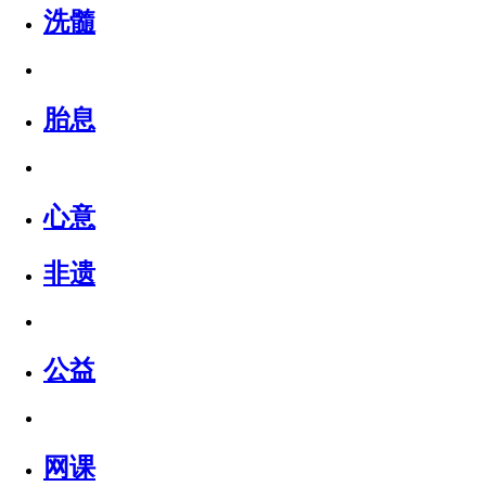
洗髓
胎息
心意
非遗
公益
网课