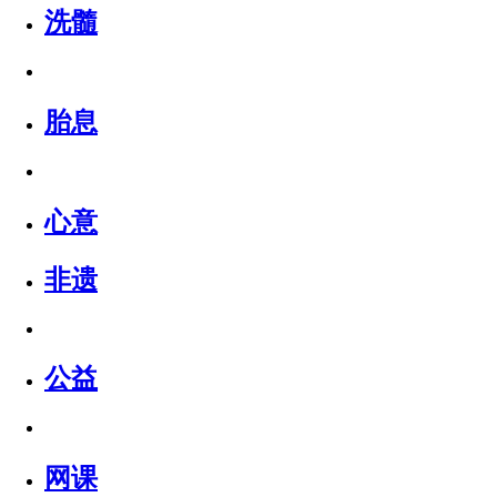
洗髓
胎息
心意
非遗
公益
网课