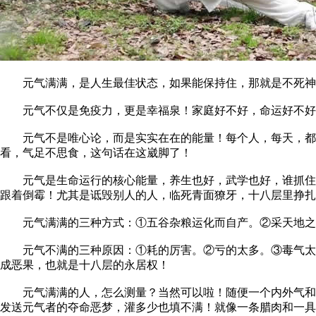
元气满满，是人生最佳状态，如果能保持住，那就是不死神
元气不仅是免疫力，更是幸福泉！家庭好不好，命运好不好，
元气不是唯心论，而是实实在在的能量！每个人，每天，都在
看，气足不思食，这句话在这崴脚了！
元气是生命运行的核心能量，养生也好，武学也好，谁抓住元
跟着倒霉！尤其是诋毁别人的人，临死青面獠牙，十八层里挣扎
元气满满的三种方式：①五谷杂粮运化而自产。②采天地之
元气不满的三种原因：①耗的厉害。②亏的太多。③毒气太多
成恶果，也就是十八层的永居权！
元气满满的人，怎么测量？当然可以啦！随便一个内外气和的
发送元气者的夺命恶梦，灌多少也填不满！就像一条腊肉和一具