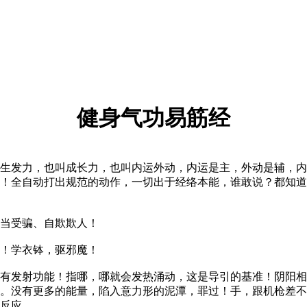
健身气功易筋经
发力，也叫成长力，也叫内运外动，内运是主，外动是辅，内
拳！全自动打出规范的动作，一切出于经络本能，谁敢说？都知
当受骗、自欺欺人！
！学衣钵，驱邪魔！
发射功能！指哪，哪就会发热涌动，这是导引的基准！阴阳相
。没有更多的能量，陷入意力形的泥潭，罪过！手，跟机枪差不
反应。