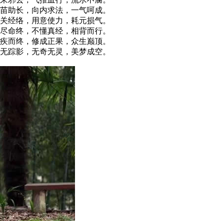
苗助长，向内求法，一气呵成。
关经络，用意使力，耗元损气。
尽命终，不懂真经，相背而行。
疾而终，修成正果，众生巅顶。
无踪影，无奇无灵，美梦成空。