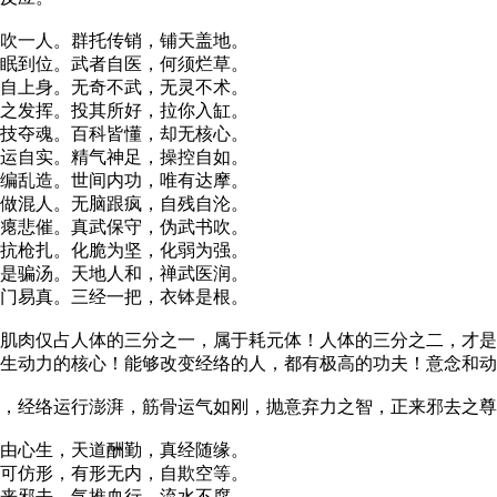
吹一人。群托传销，铺天盖地。
眠到位。武者自医，何须烂草。
自上身。无奇不武，无灵不术。
之发挥。投其所好，拉你入缸。
技夺魂。百科皆懂，却无核心。
运自实。精气神足，操控自如。
编乱造。世间内功，唯有达摩。
做混人。无脑跟疯，自残自沦。
瘪悲催。真武保守，伪武书吹。
抗枪扎。化脆为坚，化弱为强。
是骗汤。天地人和，禅武医润。
门易真。三经一把，衣钵是根。
肉仅占人体的三分之一，属于耗元体！人体的三分之二，才是
生动力的核心！能够改变经络的人，都有极高的功夫！意念和动
经络运行澎湃，筋骨运气如刚，抛意弃力之智，正来邪去之尊
由心生，天道酬勤，真经随缘。
可仿形，有形无内，自欺空等。
来邪去，气推血行，流水不腐。