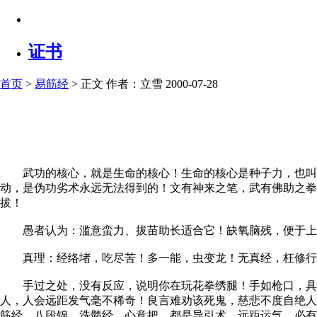
证书
首页
>
易筋经
> 正文
作者：立雪 2000-07-28
武功的核心，就是生命的核心！生命的核心是种子力，也叫生
动，是伪功劣术永远无法得到的！文有神来之笔，武有佛助之
拔！
愚者认为：滥意蛮力、拔苗助长适合它！缺氧脑残，便于上
真理：经络堵，吃尽苦！多一能，虫变龙！无真经，枉修行
手过之处，没有反应，说明你在玩花拳绣腿！手如枪口，具有
人，人会远距发气毫不稀奇！良言难劝该死鬼，慈悲不度自绝人
筋经，八段锦，洗髓经，心意把，都是导引术，远距运气，必有