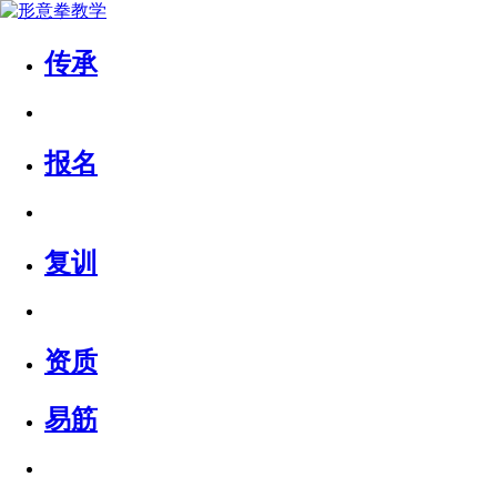
传承
报名
复训
资质
易筋