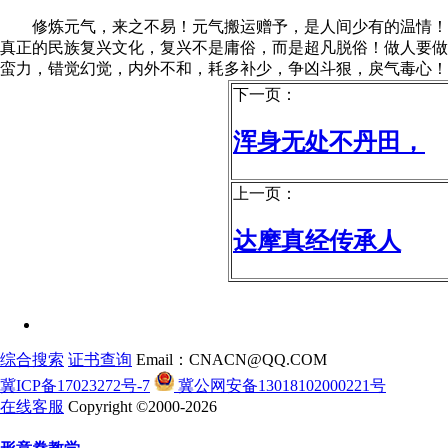
修炼元气，来之不易！元气搬运赠予，是人间少有的温情！世
真正的民族复兴文化，复兴不是庸俗，而是超凡脱俗！做人要做
蛮力，错觉幻觉，内外不和，耗多补少，争凶斗狠，戾气毒心！
下一页：
浑身无处不丹田，
上一页：
达摩真经传承人
综合搜索
证书查询
Email：CNACN@QQ.COM
冀ICP备17023272号-7
冀公网安备13018102000221号
在线客服
Copyright ©2000-2026