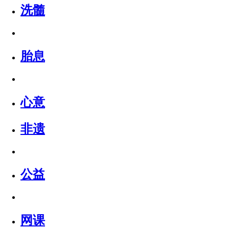
洗髓
胎息
心意
非遗
公益
网课