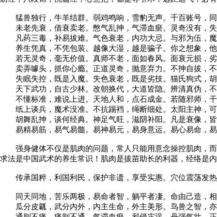
猛兽独行，牛羊结群。弱鸡鸣响，雪豹无声。千百账号，同
未老先衰，借衰卖老。憋气乱抻，气滞血瘀。灵奇没有，失
凡药三毒，补易拔难。气色衰老，内功大忌。与邪为伍，魔
养生凭真，不凭包装。越像大湿，越是骗子。你之想象，他
若无灵奇，毫无价值。真师不老，面如春风。面衰元损，劣
卖弄噱头，抓你心瘾。正道灵奇，抛意弃力。不抻自拔，不
失眠失控，既是入魔。失色衰老，既是劣技。猫氏狗式，胡
天下武功，自古少林。改朝换代，大道皆隐。辨清真伪，不
不懂标准，难说上进。天地人和，点石成金。若随邪师，干
纸上谈兵，魔术没准。不抗踢裆，绳断细处。太阳主神，可
胡舞乱抻，谈何经典。神足气旺，滋阴补阳。凡是衰像，皆
易精易筋，易气易髓。易神易元，易身意运。易心易命，易
强身健体不仅是肌肉的问题，常人只能用意念操控肌肉，而肌
求法是中国武术的养生常识！肌肉是拔苗助长的利器，经络是内
传承国粹，利国利民，保护非遗，享受实惠。穴位震荡发热，
同天同地，苦乐两极，易命者智，躺平者凄。命由己造，相
瓜分皮瓤，武分内外，内主生命，外主美形。鸟兽之智，亦
通则不痛，痛则不通，气滞血瘀，邪侵灾逞。丹强气壮，正