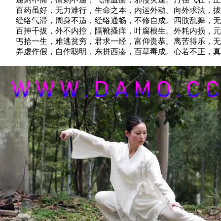
百药虽好，无力难行，生命之本，内运外动。向外求法，拔
经络气滞，周身不适，经络通畅，不修自成。四肢乱舞，无
百抻千拔，外不内控，隔靴搔痒，叶腐根生。外耗内损，元
丐拾一生，难逃贫穷，君求一经，富仰贵恭。离苦得乐，无
弄虚作假，自作聪明，东拼西凑，百草毒成。心若不正，真