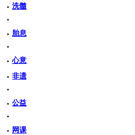
洗髓
胎息
心意
非遗
公益
网课