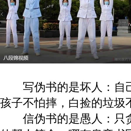
写伪书的是坏人：自己
孩子不怕摔，白捡的垃圾
信伪书的是愚人：只贪