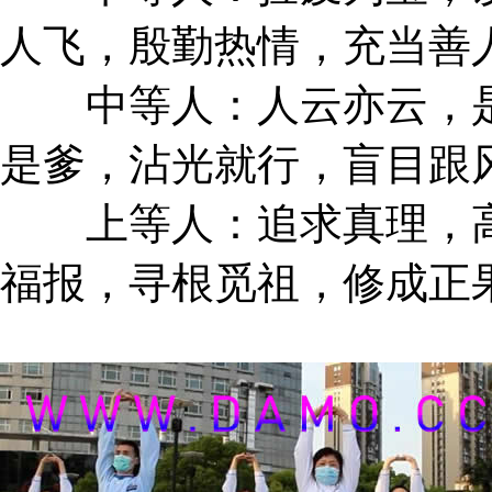
人飞，殷勤热情，充当善
中等人：人云亦云，是
是爹，沾光就行，盲目跟
上等人：追求真理，高
福报，寻根觅祖，修成正