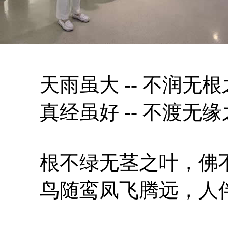
天雨虽大 -- 不润无根
真经虽好 -- 不渡无缘
根不绿无茎之叶，佛不
鸟随鸾凤飞腾远，人伴