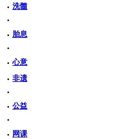
洗髓
胎息
心意
非遗
公益
网课