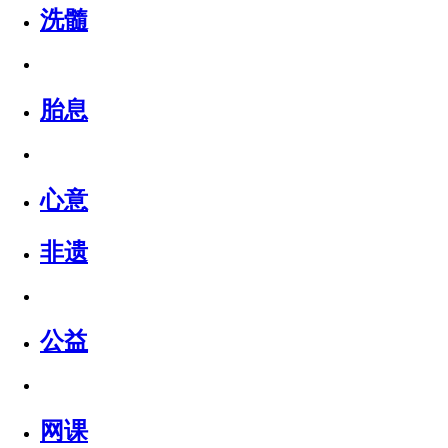
洗髓
胎息
心意
非遗
公益
网课