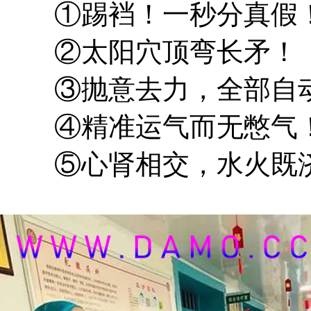
①踢裆！一秒分真假
②太阳穴顶弯长矛！
③抛意去力，全部自动
④精准运气而无憋气！
⑤心肾相交，水火既济