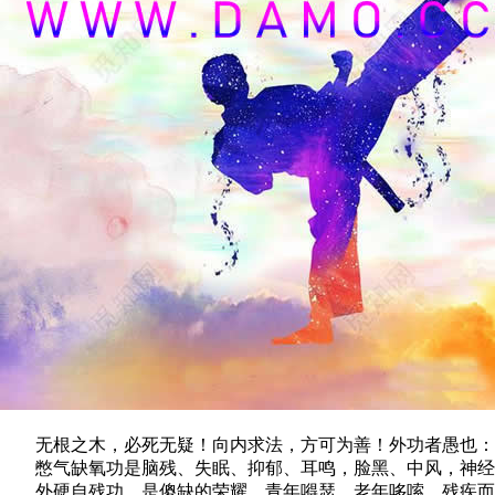
无根之木，必死无疑！向内求法，方可为善！外功者愚也：猛
憋气缺氧功是脑残、失眠、抑郁、耳鸣，脸黑、中风，神经症
外硬自残功，是傻缺的荣耀，青年嘚瑟，老年哆嗦，残疾而终