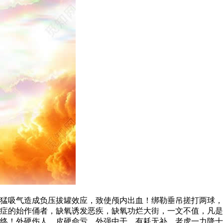
吸气造成负压拔罐效应，致使颅内出血！绑勒垂吊搓打两球，
的始作俑者，缺氧诱发恶疾，缺氧功烂大街，一文不值，凡是
！外硬伤人，皮硬命亏，外强中干，有耗无补。老虎一力降十