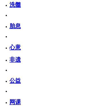
洗髓
胎息
心意
非遗
公益
网课