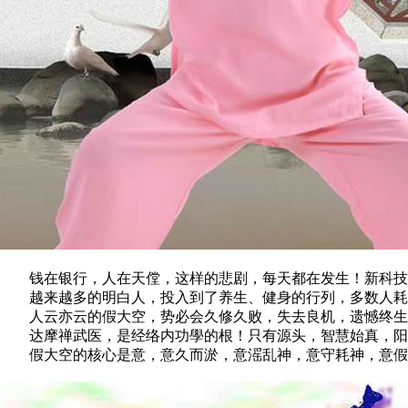
钱在银行，人在天㑽，这样的悲剧，每天都在发生！新科技往
越来越多的明白人，投入到了养生、健身的行列，多数人耗费
人云亦云的假大空，势必会久修久败，失去良机，遗憾终生！
达摩禅武医，是经络内功學的根！只有源头，智慧始真，阳刚
假大空的核心是意，意久而淤，意滛乱神，意守耗神，意假乱