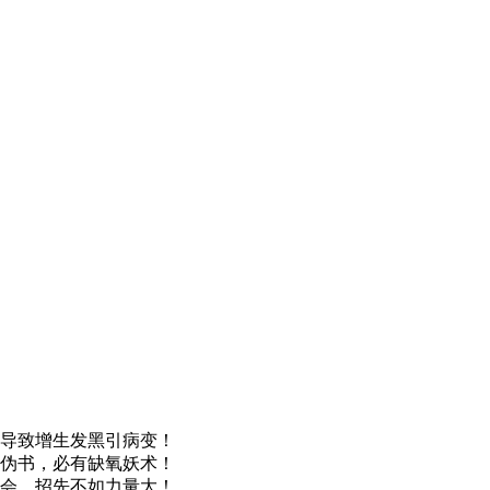
导致增生发黑引病变！
伪书，必有缺氧妖术！
会，招先不如力量大！