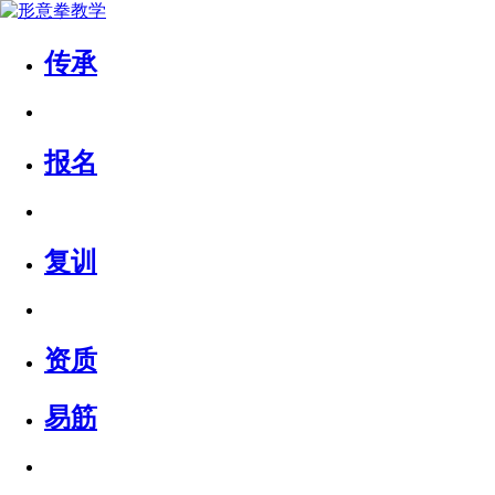
传承
报名
复训
资质
易筋