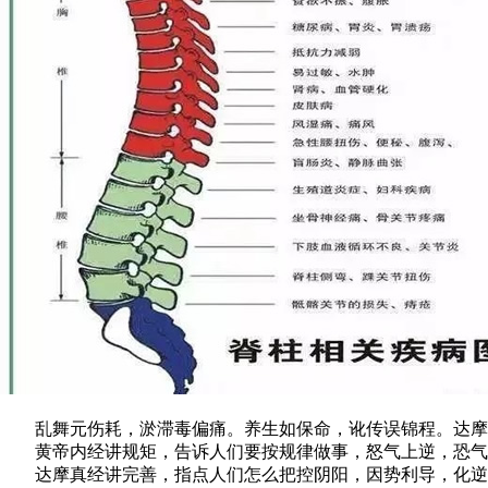
乱舞元伤耗，淤滞毒偏痛。养生如保命，讹传误锦程。达摩
黄帝内经讲规矩，告诉人们要按规律做事，怒气上逆，恐气
达摩真经讲完善，指点人们怎么把控阴阳，因势利导，化逆