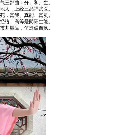
气三部曲：分、和、生。
地人，上经三品禅武医。
死，真我、真能、真灵。
经络；高等是阴阳生能。
市井赝品，仿造偏自疯。