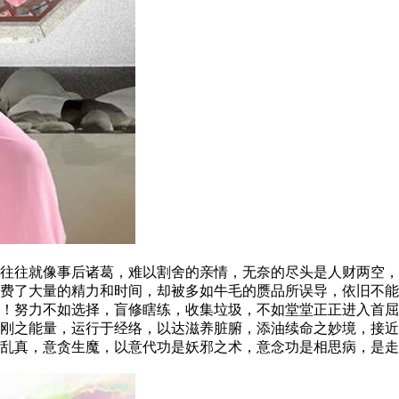
往就像事后诸葛，难以割舍的亲情，无奈的尽头是人财两空，
了大量的精力和时间，却被多如牛毛的赝品所误导，依旧不能
努力不如选择，盲修瞎练，收集垃圾，不如堂堂正正进入首屈
之能量，运行于经络，以达滋养脏腑，添油续命之妙境，接近
真，意贪生魔，以意代功是妖邪之术，意念功是相思病，是走