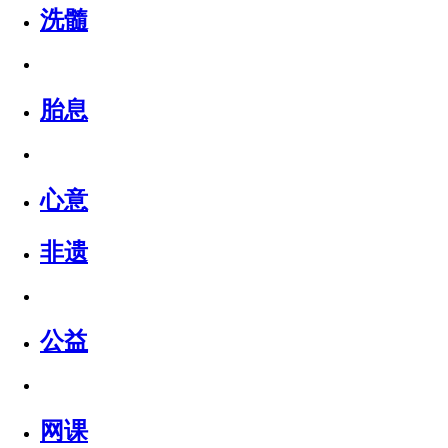
洗髓
胎息
心意
非遗
公益
网课