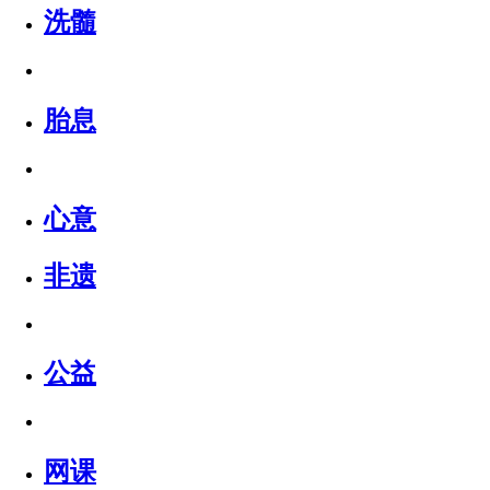
洗髓
胎息
心意
非遗
公益
网课