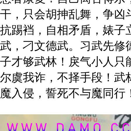
干，只会胡抻乱舞，争凶
抗踢裆，自相矛盾，婊子
武，刁文德武。习武先修
子才够武林！戾气小人只
尔虞我诈，不择手段！武
魔入侵，誓死不与魔同行