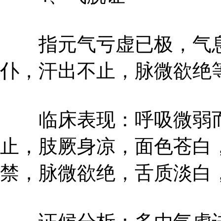
指元气亏虚已极，气息
仆，汗出不止，脉微欲绝
临床表现：呼吸微弱而
止，肢厥身凉，面色苍白
禁，脉微欲绝，舌质淡白