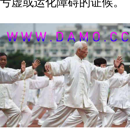
亏虚或运化障碍的证候。