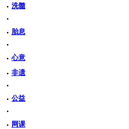
洗髓
胎息
心意
非遗
公益
网课