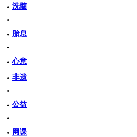
洗髓
胎息
心意
非遗
公益
网课