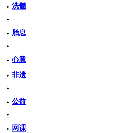
洗髓
胎息
心意
非遗
公益
网课