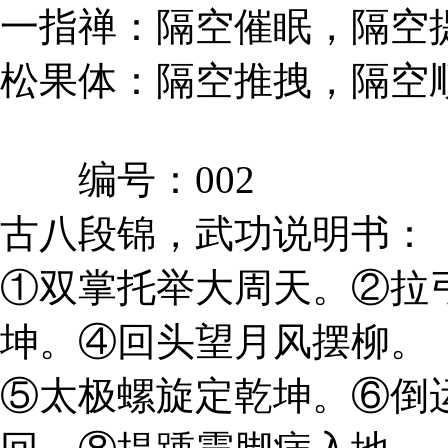
一指禅：隔空催眠，隔空
松果体：隔空推拽，隔空
编号：002
古八段锦，武功说明书：
①双掌托举大周天。②拉
坤。④回头望月风摆柳。
⑤太极螺旋定乾坤。⑥倒