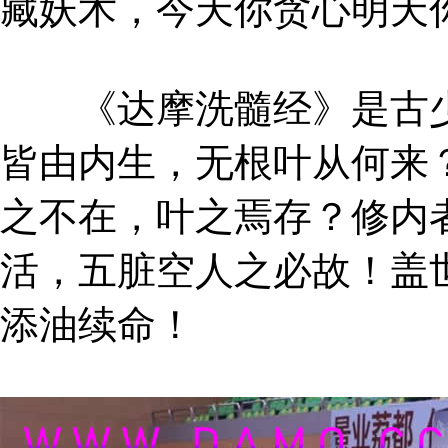
藏妖术，今天你贪心明天
《达摩洗髓经》是古少
皆由内生，无根叶从何来
之不在，叶之焉存？修内
活，五脏空人之必故！盖
添油续命！