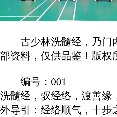
古少林洗髓经，乃门内
部资料，仅供品鉴！版权
编号：001
洗髓经，驭经络，渡善缘
外导引：经络顺气，十步