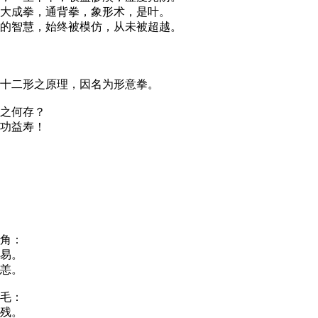
大成拳，通背拳，象形术，是叶。
的智慧，始终被模仿，从未被超越。
十二形之原理，因名为形意拳。
之何存？
功益寿！
角：
易。
恙。
毛：
残。