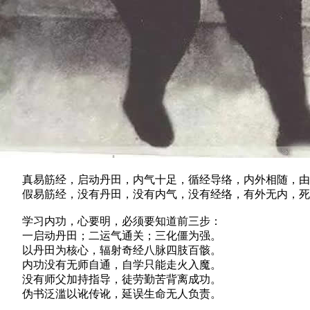
真易筋经，启动丹田，内气十足，循经导络，内外相随，由
假易筋经，没有丹田，没有内气，没有经络，有外无内，死
学习内功，心要明，必须要知道前三步：
一启动丹田；二运气通关；三化僵为强。
以丹田为核心，辐射奇经八脉四肢百骸。
内功没有无师自通，自学只能走火入魔。
没有师父加持指导，徒劳勤苦背离成功。
伪书泛滥以讹传讹，延误生命无人负责。