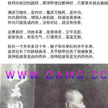
铁裆功依旧怕踢裆，两球即便拉断神经，只要垂吊就会被踢
佛讲万物生，是内功；魔讲万物死，是外功。
内功易经络，增强人体机能，快速改善身体。
外功只能造成内伤，没有对比，就没有伤害。
达摩真经，功效卓著，改善体质，立竿见影。
假冒伪劣，有形无气，打通周天，遥遥无期。
筋长一寸并非多活十年，猴子和吊单杠的并不长寿。
血管拉长了叫静脉曲张，关节韧带拉伤了很难恢复。
真抻筋拔骨是由内而外，假抻筋拔骨是无内而伤外。