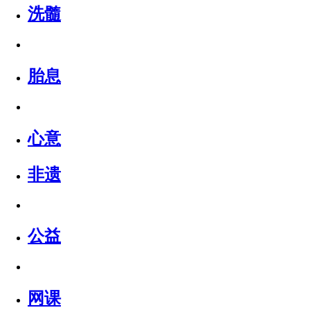
洗髓
胎息
心意
非遗
公益
网课