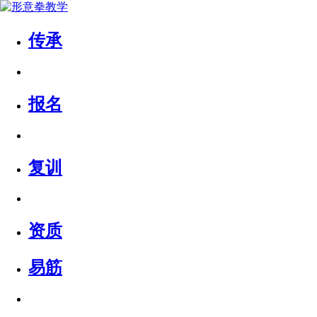
传承
报名
复训
资质
易筋