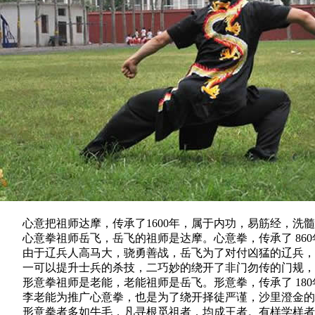
心意把祖师达摩，传承了1600年，属于内功，易筋经，洗髓
心意拳祖师岳飞，岳飞的祖师是达摩。心意拳，传承了 860
由于辽兵人高马大，骁勇善战，岳飞为了对付凶猛的辽兵，
一可以提升士兵的杀技，二巧妙的绕开了非门勿传的门规，
形意拳祖师是老能，老能祖师是岳飞。形意拳，传承了 180
李老能为推广心意拳，也是为了绕开择徒严谨，沙里澄金的门
形意拳者多如牛毛，凡寻根觅祖者，均成王者。有样学样者