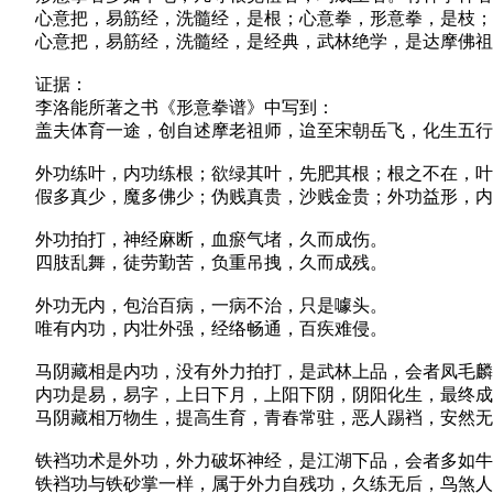
心意把，易筋经，洗髓经，是根；心意拳，形意拳，是枝；
心意把，易筋经，洗髓经，是经典，武林绝学，是达摩佛祖
证据：
李洛能所著之书《形意拳谱》中写到：
盖夫体育一途，创自述摩老祖师，迨至宋朝岳飞，化生五行
外功练叶，内功练根；欲绿其叶，先肥其根；根之不在，叶
假多真少，魔多佛少；伪贱真贵，沙贱金贵；外功益形，内
外功拍打，神经麻断，血瘀气堵，久而成伤。
四肢乱舞，徒劳勤苦，负重吊拽，久而成残。
外功无内，包治百病，一病不治，只是噱头。
唯有内功，内壮外强，经络畅通，百疾难侵。
马阴藏相是内功，没有外力拍打，是武林上品，会者凤毛麟
内功是易，易字，上日下月，上阳下阴，阴阳化生，最终成
马阴藏相万物生，提高生育，青春常驻，恶人踢裆，安然无
铁裆功术是外功，外力破坏神经，是江湖下品，会者多如牛
铁裆功与铁砂掌一样，属于外力自残功，久练无后，鸟煞人