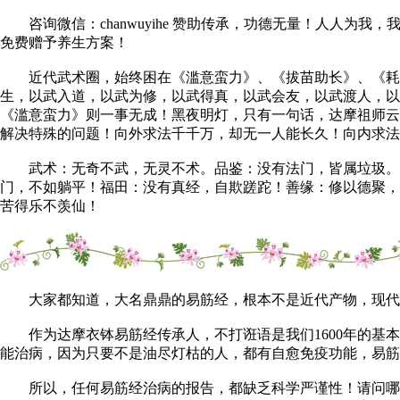
咨询微信：chanwuyihe 赞助传承，功德无量！人人为
免费赠予养生方案！
近代武术圈，始终困在《滥意蛮力》、《拔苗助长》、《耗元
生，以武入道，以武为修，以武得真，以武会友，以武渡人，
《滥意蛮力》则一事无成！黑夜明灯，只有一句话，达摩祖师云
解决特殊的问题！向外求法千千万，却无一人能长久！向内求法
武术：无奇不武，无灵不术。品鉴：没有法门，皆属垃圾。修
门，不如躺平！福田：没有真经，自欺蹉跎！善缘：修以德聚，
苦得乐不羡仙！
大家都知道，大名鼎鼎的易筋经，根本不是近代产物，现代人
作为达摩衣钵易筋经传承人，不打诳语是我们1600年的基本
能治病，因为只要不是油尽灯枯的人，都有自愈免疫功能，易筋
所以，任何易筋经治病的报告，都缺乏科学严谨性！请问哪一