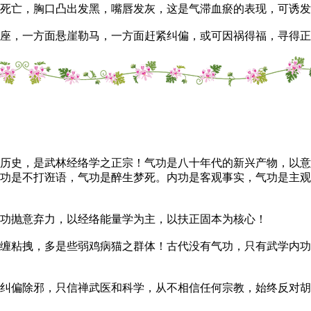
亡，胸口凸出发黑，嘴唇发灰，这是气滞血瘀的表现，可诱发
，一方面悬崖勒马，一方面赶紧纠偏，或可因祸得福，寻得正
历史，是武林经络学之正宗！气功是八十年代的新兴产物，以意
功是不打诳语，气功是醉生梦死。内功是客观事实，气功是主观
功抛意弃力，以经络能量学为主，以扶正固本为核心！
粘拽，多是些弱鸡病猫之群体！古代没有气功，只有武学内功
偏除邪，只信禅武医和科学，从不相信任何宗教，始终反对胡