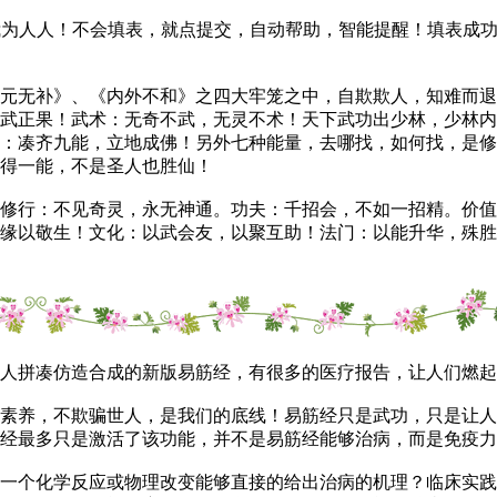
我，我为人人！不会填表，就点提交，自动帮助，智能提醒！填表
无补》、《内外不和》之四大牢笼之中，自欺欺人，知难而退
以武正果！武术：无奇不武，无灵不术！天下武功出少林，少林
：凑齐九能，立地成佛！另外七种能量，去哪找，如何找，是修
得一能，不是圣人也胜仙！
行：不见奇灵，永无神通。功夫：千招会，不如一招精。价值
缘以敬生！文化：以武会友，以聚互助！法门：以能升华，殊胜
拼凑仿造合成的新版易筋经，有很多的医疗报告，让人们燃起
素养，不欺骗世人，是我们的底线！易筋经只是武功，只是让人
经最多只是激活了该功能，并不是易筋经能够治病，而是免疫力
个化学反应或物理改变能够直接的给出治病的机理？临床实践