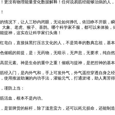
据！更没有物理能量变化数据解释！任何说易筋经能够治病的人
！
情况下，让人三秒内闭眼，无论如何挣扎，依旧睁不开眼，瞬
家、大象、老虎、猴子、喜鹊。哪个科学家不服，都可以来体验，
能提神，这实在让科学家们头痛！
皂白，直接抹黑打压古文化的人，不是简单的数典忘祖，基本
催眠的前提，是：无药物，无暗示，无声息，无要求，纯自然
层元素。神是生命的重中之重！催眠与提神，是把控神的基本
经入门，是内外气和，手上可发外气，外气遥控穿透自身之经
，使用推波助澜的内功手法，灌输元气，打通淤堵，助人离苦得
，谨防上当：
筋活血，根本不是内功。
是冒牌货的标杆，除了滥意蛮力，还可以耗元损命，还能制造