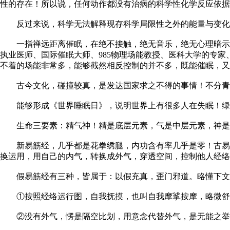
性的存在！所以说，任何动作都没有治病的科学性化学反应依
反过来说，科学无法解释现存科学局限性之外的能量与变化
一指禅远距离催眠，在绝不接触，绝无音乐，绝无心理暗示的
执业医师、国际催眠大师、985物理场能教授、医科大学的专
不着的场能非常多，能够截然相反控制的并不多，既能催眠，又
古今文化，碰撞较真，是发达国家求之不得的事情！不分青红
能够形成《世界睡眠日》，说明世界上有很多人在失眠！绿色
生命三要素：精气神！精是底层元素，气是中层元素，神是高
新易筋经，几乎都是花拳绣腿，内功含有率几乎是零！古易筋
换运用，用自己的内气，转换成外气，穿透空间，控制他人经络
假易筋经有三种，皆属于：以假充真，歪门邪道。略懂下文
①按照经络运行图，自我抚摸，也叫自我摩挲按摩，略微舒
②没有外气，愣是隔空比划，用意念代替外气，是无能之举，