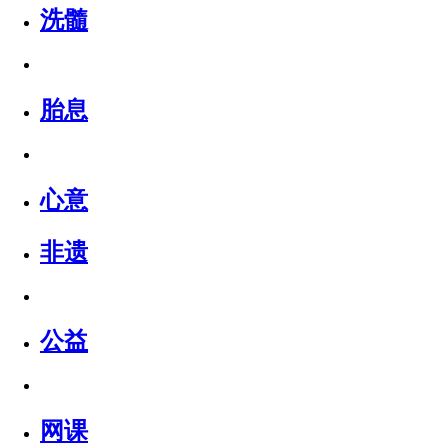
洗髓
胎息
心意
非遗
公益
网课