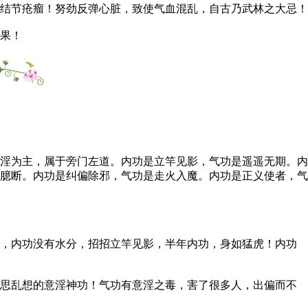
结节疮瘤！努劲反弹心脏，致使气血混乱，自古乃武林之大忌！
果！
淫为主，属于旁门左道。内功是立竿见影，气功是遥遥无期。内
臆断。内功是纠偏除邪，气功是走火入魔。内功是正义使者，气
，内功没有水分，招招立竿见影，半年内功，身如猛虎！内功
思乱想的意淫神功！气功有意淫之毒，害了很多人，出偏而不