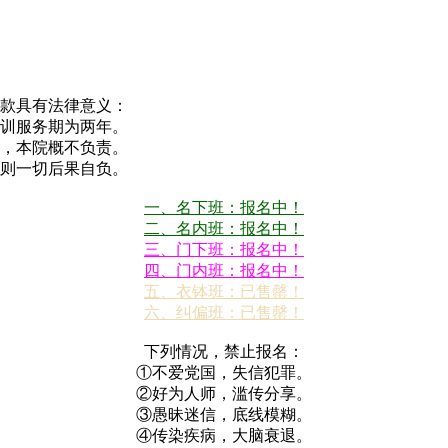
款具有法律意义：
训服务期为两年。
，本院概不负责。
则一切后果自负。
一、名下班：报名中！
二、名内班：报名中！
三、门下班：报名中！
四、门内班：报名中！
五、衣钵班：已售罄！
六、纠偏班：已售罄！
下列情况，禁止报名：
①不爱党国，失信犯罪。
②好为人师，滥传分享。
③愚昧迷信，底线模糊。
④传染疾病，大脑衰退。