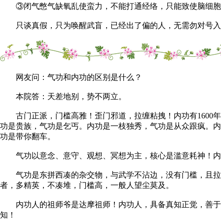
③闭气憋气缺氧乱使蛮力，不能打通经络，只能致使脑细胞死
只谈真假，只为唤醒武盲，已经出了偏的人，无需勿对号入座
网友问：气功和内功的区别是什么？
本院答：天差地别，势不两立。
古门正派，门槛高雅！歪门邪道，拉缠粘拽！内功有1600年
功是贵族，气功是乞丐。内功是一枝独秀，气功是从众跟疯。内
功是带你翻车。
气功以意念、意守、观想、冥想为主，核心是滥意耗神！内
气功是东拼西凑的杂交物，与武学不沾边，没有门槛，且拉缠
者，多精英，不凑堆，门槛高，一般人望尘莫及。
内功人的祖师爷是达摩祖师！内功人，具备真知正觉，善于纠
知！