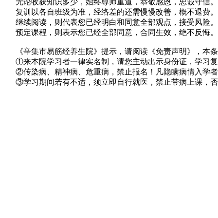
无论收获知识多少，始终尊师重道，恭敬感恩，忠诚守信。
复训以各自班级为准，经络差的还需慢慢改善，概不退费。
继续阅读，则代表您已经明白和同意全部观点，接受风险。
预定课程，则表示您已经全部同意，合同生效，绝不反悔。
《辛集市易筋经养生院》提示，请阅读《免责声明》，本条
①来本院学习者一律实名制，请您主动出示身份证，学习复
②传染病、精神病、危重病，禁止报名！凡隐瞒病情入学者
③学习期间若有不适，须立即自行就医，禁止带病上课，否