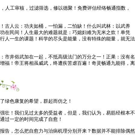
成功，人工审核，过滤筛选，修以德聚！免费评估经络畅通指数，
！古人云：功夫如桶，一怕漏，二怕缺！什么叫武林：以武养
内功在民间！人生最大的难题就是：巧媳妇难为无米之炊！单凭
行人一生的课题！科学的尽头是能量，没有特殊的能量，就无法
：市井俗武加在一起，不抵高级法门的万分之一！正果：没有名
增福！帝王将相虽威武，终遭疾苦虐百遍！奇灵畅通九能得，离
了绿色康复的希望，群起而仿之！
强壮！我们见过太多的受益者，但是，我们认为，易筋经根本不
通过一定的时间完成了自愈！
报告，怎么把自愈力与治病机理分别开来？数据并不能排除偶然