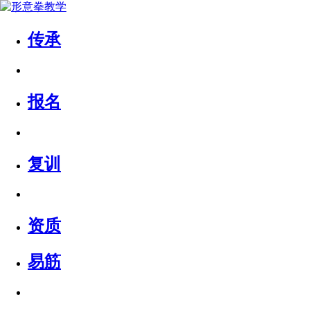
传承
报名
复训
资质
易筋