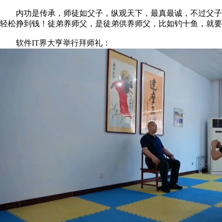
内功是传承，师徒如父子，纵观天下，最真最诚，不过父子！
轻松挣到钱！徒弟养师父，是徒弟供养师父，比如钓十鱼，就
软件IT界大亨举行拜师礼：