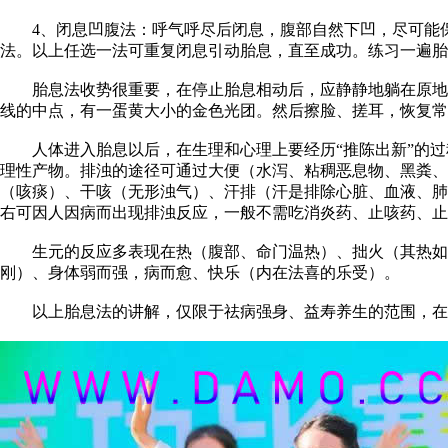
4、闭息凹腹法：呼气呼尽后闭息，腹部自然下凹，尽可能保
法。以上任选一法可重复闭息引动胎息，直至成功。练习一遍胎息
胎息法收势很重要，在停止胎息相动后，应静静地躺在原地，
线的中点，有一蛋黄大小的金色光团。然后擦脸、搓耳，恢复常
人体进入胎息以后，在生理和心理上要经历“推陈出新”的过
理性产物。排浊的途径可通过大便（水泻、粘稠恶息物、黑粪、
（咳痰）、干咳（无形浊气）、汗排（汗是排除心脏、血液、肺
右可因人因病而出现排浊反应，一般不需吃消炎药、止咳药、止
生元的反应多表现在热（腹部、命门温热）、拙火（其热如火
刚）、身体弱而强，病而愈、快乐（内在法喜的乐受）。
以上胎息法的讲解，仅限于祛病强身、益寿养生的范围，在此