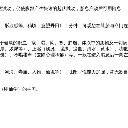
然激动，促使腹部产生快速的起伏跳动，胎息启动后可用随息
酥欣感等。稍顷，意照丹田1—2分钟，可观想在肚脐与命门连
于健康的瘀血、痰、湿、风、寒、肿瘤、体液中的废物及一切病
尿、浓尿等）、上呕（痰涎、腥沫、瘀血、清水、黄水）、咳嗽
斑）、吟唱啸声（去除心理积郁）等。一般在进入胎息后一周左
、河海、寺庙、人物、仙境等）、壮阳（性能力加强，常无欲自
（即仙学）的学习。