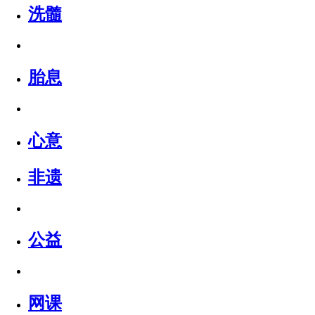
洗髓
胎息
心意
非遗
公益
网课