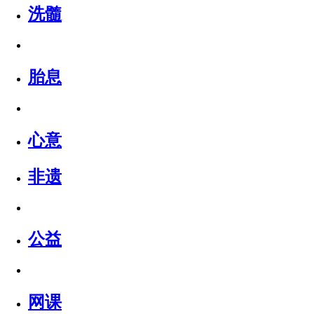
洗髓
胎息
心意
非遗
公益
网课