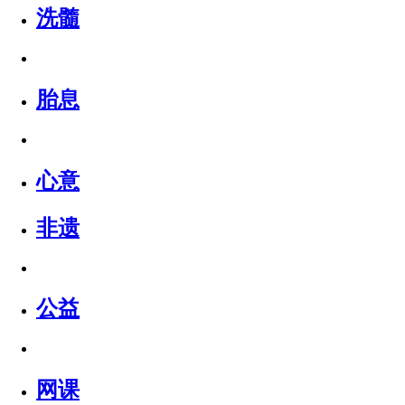
洗髓
胎息
心意
非遗
公益
网课