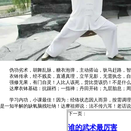
伪功劣术，胡舞乱脉，糖衣泡弹，主动搭讪，驮马赶路，智
衣钵传承，经不贱卖，直通真理，立竿见影，无需执念，自
强修无果，有门自灵！人比人该死，货比货该扔！不是什么
达摩衣钵基础：抗踢裆；一指禅；丹田开砖；九层胎息；周
学习内功，小课最佳！因为：经络状态因人而异，按需调理把
是一知半解的缺氧脑残吐纳！达摩祖师说：法不传六耳！老话说
下一页：
谁的武术最厉害