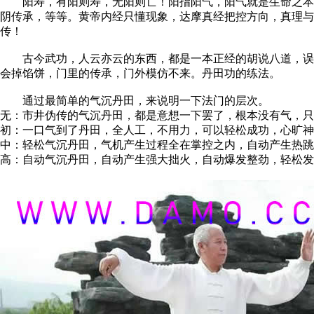
阳寿，有阳则寿，无阳则亡！阳指阳气，阳气就是生命之本，
阴传承，等等。黄帝内经只懂现象，达摩真经把控方向，真理
传！
古今武功，人云亦云的东西，都是一本正经的胡说八道，误人
会掉馅饼，门里的传承，门外模仿不来。丹田功的练法。
通过最简单的气沉丹田，来说明一下法门的层次。
无：市井伪传的气沉丹田，都是意想一下罢了，根本没有气，只
初：一口气到了丹田，全人工，不用力，可以轻松成功，心旷神
中：轻松气沉丹田，气机产生过程全在掌控之内，自动产生热跳
高：自动气沉丹田，自动产生强大拙火，自动爆发整劲，轻松发