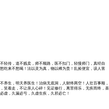
不轻传，道不贱卖，师不顺路，医不扣门，轻慢师门，真经自
不愁吃来不愁喝！法以灵为真，物以稀为贵！乱捡便宜，误人害
不养生，明天养医生！治病无底洞，人财终两空！人壮百事顺，
，笑着走，不让亲人心碎！见证修行，离苦得乐，无疾而终，喜
必虚，久漏必亏，久虚生疾，久邪必亡！