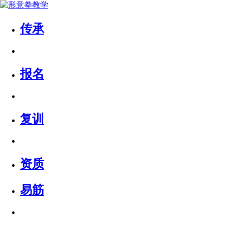
传承
报名
复训
资质
易筋