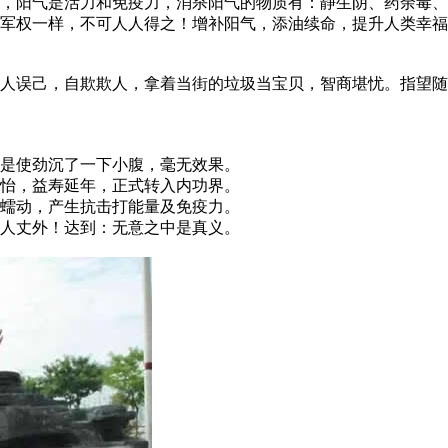
阳气是活力和免疫力，消杀阳气的物质有：静生阴、药余毒、
与军权一样，不可人人得之！增补阳气，添油续命，提升人类幸
误己，自欺欺人，拿着当街的垃圾当宝贝，智商堪忧。指望随
是使劲沉了一下小腹，毫无效果。
怡，益寿延年，正式转入内功界。
蠕动，产生抗击打能量及免疫力。
人丈外！达到：无意之中是真义。