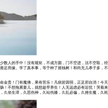
数人的手中！没有规矩，不成方圆，门不空进，法不空取，经
诚善足而缘。学了真本事，等于种了摇钱树！和尚无儿孝子多，
金贵！门有魔佛，果有苦乐！凡病皆因弱，正足邪自消！今天
肠！不想拖累妻儿，就想趁早养生！人无远虑必有近忧！哭着来
，久坐生滞，久思伤神，久站伤膝，久乱必偏，久挫生魔，久耗