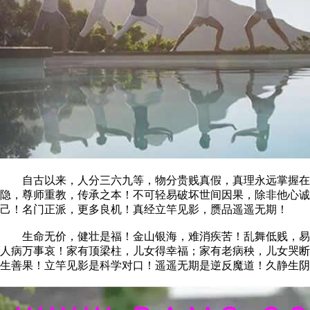
自古以来，人分三六九等，物分贵贱真假，真理永远掌握在少
隐，尊师重教，传承之本！不可轻易破坏世间因果，除非他心
己！名门正派，更多良机！真经立竿见影，赝品遥遥无期！
生命无价，健壮是福！金山银海，难消疾苦！乱舞低贱，易命
人病万事哀！家有顶梁柱，儿女得幸福；家有老病秧，儿女哭断
生善果！立竿见影是科学对口！遥遥无期是逆反魔道！久静生阴