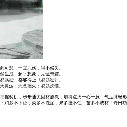
商可悲，一宜九伤，得不偿失。
然生成，超乎想象，见证奇迹。
易筋经，都够得上《易筋经》。
天灵运；无念拙火；易筋洗髓。
握契机，步步通关因材施教，加持点火一心一意，气足脉畅形
：鸡多不下蛋，菜多不洗泥，果多挂不住，苗多不成材！丹田功