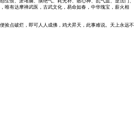
怨生恨、淤堵脑、痰绝气、耗无补、散心神、乱气血、逆法门、
福，唯有达摩禅武医，古武文化，易命如春，中华瑰宝，薪火相
便捡点破烂，即可人人成佛，鸡犬昇天，此事难说。天上永远不