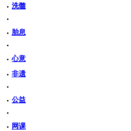
洗髓
胎息
心意
非遗
公益
网课