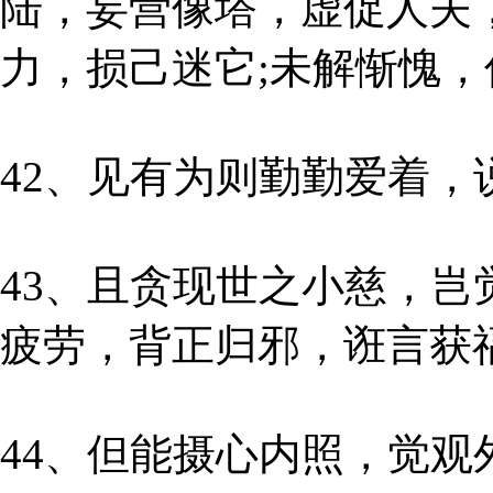
陆，妄营像塔，虚促人夫
力，损己迷它;未解惭愧
42、见有为则勤勤爱着，
43、且贪现世之小慈，
疲劳，背正归邪，诳言获
44、但能摄心内照，觉观