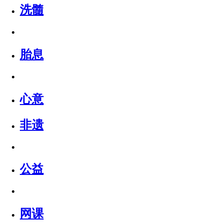
洗髓
胎息
心意
非遗
公益
网课