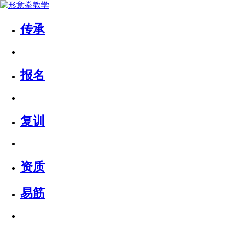
传承
报名
复训
资质
易筋