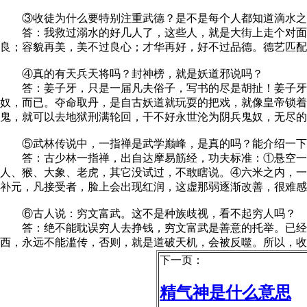
③收徒为什么要特别注重武德？是不是每个人都知道滴水之
答：我救过溺水的好几人了，这些人，就是大街上走个对面，
良；容貌再美，美不过良心；才华再好，好不过品德。德艺匹配
④真的有天兵天将吗？封神榜，就是妖道邪说吗？
答：姜子牙，只是一届凡夫俗子，写书的尽是胡扯！姜子牙有
奴，而已。夺命取丹，是自古妖道就玩耍的把戏，就像皇帝锁
鬼，就可以去地狱刑满轮回，干不好永世沦为阴兵鬼奴，无尽的
⑤武林传说中，一指禅是武学巅峰，是真的吗？能介绍一下
答：古少林一指禅，出自达摩易筋经，功夫标准：①悬空一指
人、猴、大象、老虎，其它没试过，不敢瞎说。④六米之内，一
补元，凡接受者，脸上会出现红润，这虚那弱逐渐改善，很难感
⑥古人说：穷文富武。这不是种族歧视，看不起穷人吗？
答：绝不能耽误穷人去挣钱，穷文富武是善意的托举。已经脱
西，永远不能滥传，否则，就是道破天机，会被反噬。所以，收
下一页：
精气神是什么意思