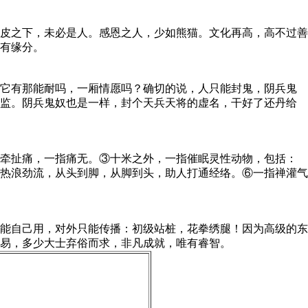
皮之下，未必是人。感恩之人，少如熊猫。文化再高，高不过善
有缘分。
它有那能耐吗，一厢情愿吗？确切的说，人只能封鬼，阴兵鬼
太监。阴兵鬼奴也是一样，封个天兵天将的虚名，干好了还丹给
牵扯痛，一指痛无。③十米之外，一指催眠灵性动物，包括：
热浪劲流，从头到脚，从脚到头，助人打通经络。⑥一指禅灌气
能自己用，对外只能传播：初级站桩，花拳绣腿！因为高级的东
易，多少大士弃俗而求，非凡成就，唯有睿智。