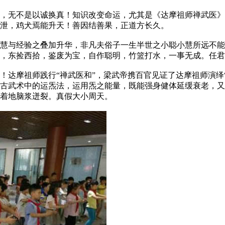
无不是以诚换真！知识改变命运，尤其是《达摩祖师禅武医》
泄，鸡犬焉能升天！善因结善果，正道方长久。
与经验之叠加升华，非凡夫俗子一生半世之小聪小慧所远不能
，东捡西拾，鉴废为宝，自作聪明，竹篮打水，一事无成。任君
摩祖师践行“禅武医和”，梁武帝携百官见证了达摩祖师演绎“
古武术中的运炁法，运用炁之能量，既能强身健体延缓衰老，又
着地脑浆迸裂。真假大小周天。