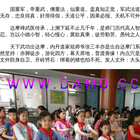
国重军，帝重武，佛重法，仙重道。盖真知正觉，军武法道，
无存，忠良得真，奸滑得假，天道公平，因果必报。天机不可外
达摩禅武医传承，上溯下延不止几千年，是师门历代高人智慧
忍。岂以小德小智，轻心慢心，冀欲真乘，徒劳勤苦。愚钝之人
天下武功出达摩，内丹道家祖师爷张三丰亦是出自达摩门系！达
然坚持：赤脚徒步，游化四方，幕天席地，普渡善缘！内点穴是
丈外防身自卫。开砖劈石：绑着的猪也拍不死。发人丈外：大头