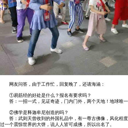
网友问答，由于工作忙，回复晚了，还请海涵：
①易筋经的好处是什么？报名有要求吗？
答：一招一式，见证奇迹，门内门外，两个天地！地球唯一达摩
②佛学是释迦牟尼创造的吗？
答：武则天曾收到的外国礼品中，有一尊古佛像，风化程度不
过一个震惊世界的大饼，说人人皆可成佛，所以出名了。