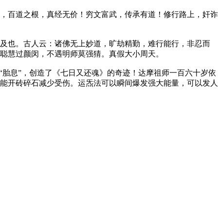
，百道之根，真经无价！穷文富武，传承有道！修行路上，奸诈
及也。古人云：诸佛无上妙道，旷劫精勤，难行能行，非忍而
聪慧过颜闵，不遇明师莫强猜。真假大小周天。
胎息”，创造了《七日又还魂》的奇迹！达摩祖师一百六十岁依
能开砖碎石减少受伤。运炁法可以瞬间爆发强大能量，可以发人