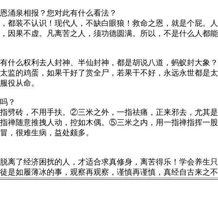
恩涌泉相报？您对此有什么看法？
都装不认识！现代人，不缺白眼狼！救命之恩，就是个屁。人
，因果不虚。凡离苦之人，须功德圆满。所以，不是什么人都能
什么权利去人封神、半仙封神，都是胡说八道，蚂蚁封大象？
着太监的鸡蛋，如果干好了赏全尸，若果干不好，永远永世都是
服役从命。
吗？
劈砖，不用手扶。②三米之外，一指祛痛，正来邪去，尤其是
指禅随意推拽人动，控如木偶。⑤三米之内，用一指禅指挥一股
冒，很难生病，益处颇多。
离了经济困扰的人，才适合求真修身，离苦得乐！学会养生只
徒是如履薄冰的事，观察再观察，谨慎再谨慎，真经自古来之不