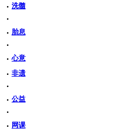
洗髓
胎息
心意
非遗
公益
网课